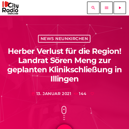
search
menu
play_arrow
NEWS NEUNKIRCHEN
Herber Verlust für die Region!
Landrat Sören Meng zur
geplanten Klinikschließung in
Illingen
13. JANUAR 2021
144
today