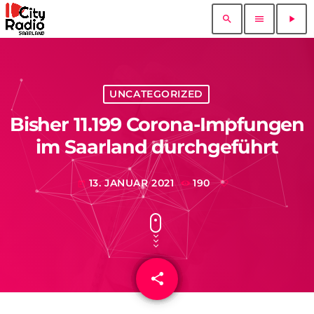
search
menu
play_arrow
UNCATEGORIZED
Bisher 11.199 Corona-Impfungen
im Saarland durchgeführt
13. JANUAR 2021
190
today
share
email