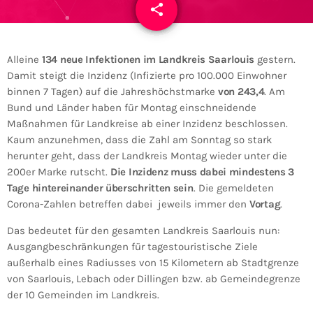
share
email
5
Alleine
134 neue Infektionen im Landkreis Saarlouis
gestern.
Damit steigt die Inzidenz (Infizierte pro 100.000 Einwohner
binnen 7 Tagen) auf die Jahreshöchstmarke
von 243,4
. Am
Bund und Länder haben für Montag einschneidende
Maßnahmen für Landkreise ab einer Inzidenz beschlossen.
Kaum anzunehmen, dass die Zahl am Sonntag so stark
herunter geht, dass der Landkreis Montag wieder unter die
200er Marke rutscht.
Die Inzidenz muss dabei mindestens 3
Tage hintereinander überschritten sein
. Die gemeldeten
Corona-Zahlen betreffen dabei jeweils immer den
Vortag
.
Das bedeutet für den gesamten Landkreis Saarlouis nun:
Ausgangbeschränkungen für tagestouristische Ziele
außerhalb eines Radiusses von 15 Kilometern ab Stadtgrenze
von Saarlouis, Lebach oder Dillingen bzw. ab Gemeindegrenze
der 10 Gemeinden im Landkreis.