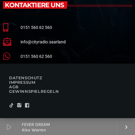
KONTAKTIERE UNS
0151 560 62 560
info@cityradio.saarland
0151 560 62 560
DATENSCHUTZ
IMPRESSUM
AGB
GEWINNSPIELREGELN
FEVER DREAM
play_arrow
keyboard_arrow_right
Alex Warren