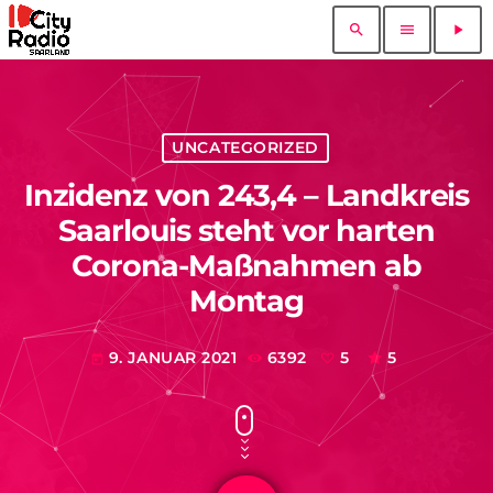
search
menu
play_arrow
UNCATEGORIZED
Inzidenz von 243,4 – Landkreis
Saarlouis steht vor harten
Corona-Maßnahmen ab
Montag
9. JANUAR 2021
6392
5
5
today