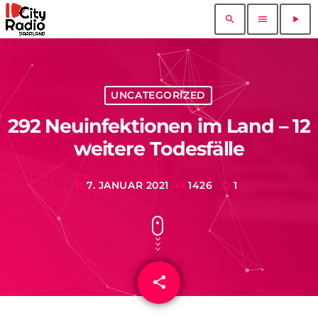
search
menu
play_arrow
UNCATEGORIZED
292 Neuinfektionen im Land – 12
weitere Todesfälle
7. JANUAR 2021
1426
1
today
share
email
1