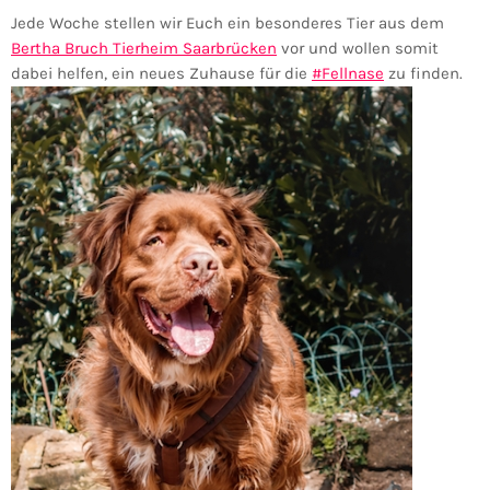
Jede Woche stellen wir Euch ein besonderes Tier aus dem
Bertha Bruch Tierheim Saarbrücken
vor und wollen somit
dabei helfen, ein neues Zuhause für die
#Fellnase
zu finden.