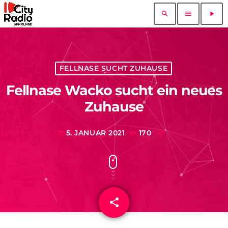
search
menu
play_arrow
FELLNASE SUCHT ZUHAUSE
Fellnase Wacko sucht ein neues
Zuhause
5. JANUAR 2021
170
today
share
email