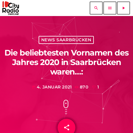
search
menu
play_arrow
NEWS SAARBRÜCKEN
Die beliebtesten Vornamen des
Jahres 2020 in Saarbrücken
waren…:
4. JANUAR 2021
870
1
today
share
email
1