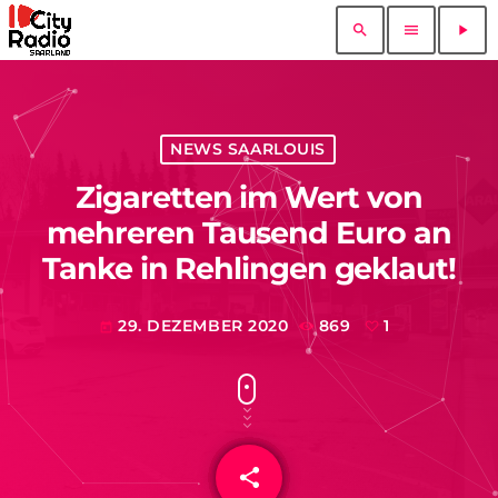
search
menu
play_arrow
NEWS SAARLOUIS
Zigaretten im Wert von
mehreren Tausend Euro an
Tanke in Rehlingen geklaut!
29. DEZEMBER 2020
869
1
today
share
email
1