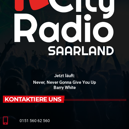
Jetzt läuft:
Never, Never Gonna Give You Up
Barry White
KONTAKTIERE UNS
0151 560 62 560