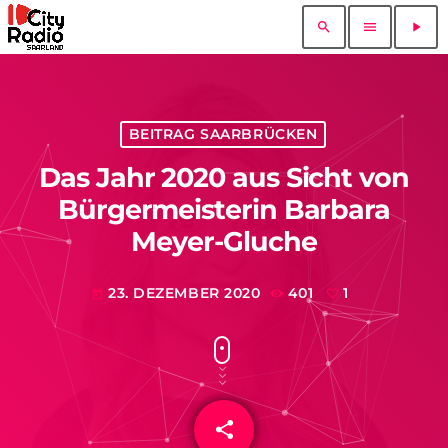
search
menu
play_arrow
BEITRAG SAARBRÜCKEN
Das Jahr 2020 aus Sicht von
Bürgermeisterin Barbara
Meyer-Gluche
23. DEZEMBER 2020
401
1
today
share
email
1