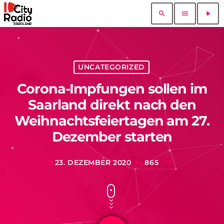
search
menu
play_arrow
UNCATEGORIZED
Corona-Impfungen sollen im
Saarland direkt nach den
Weihnachtsfeiertagen am 27.
Dezember starten
23. DEZEMBER 2020
865
today