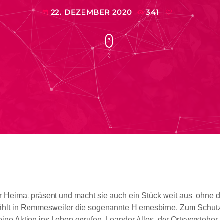
22. DEZEMBER 2020
341
today
r Heimat präsent und macht sie auch ein Stück weit aus, ohne d
hlt in Remmesweiler die sogenannte Hiemesbirne. Zum Schut
eine Aktion ins Leben gerufen. Leander Alles, der Ortsvorsteh