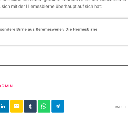
s sich mit der Hiemesbierne überhaupt auf sich hat:
esondere Birne aus Remmesweiler: Die Hiemesbirne
ADMIN
email
RATE IT