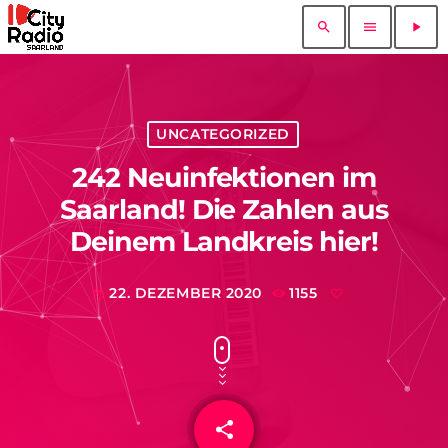
search
menu
play_arrow
UNCATEGORIZED
242 Neuinfektionen im
Saarland! Die Zahlen aus
Deinem Landkreis hier!
22. DEZEMBER 2020
1155
today
share
email