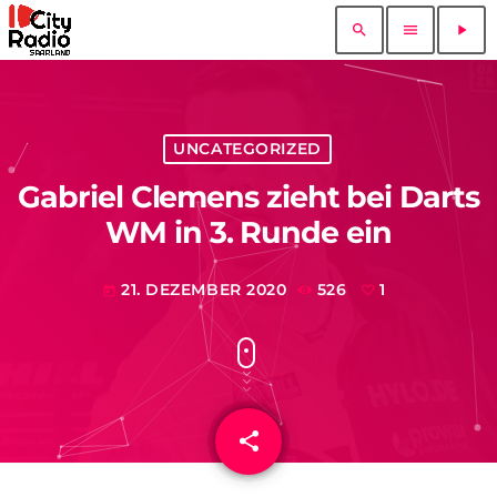
search
menu
play_arrow
UNCATEGORIZED
Gabriel Clemens zieht bei Darts
WM in 3. Runde ein
21. DEZEMBER 2020
526
1
today
share
email
1