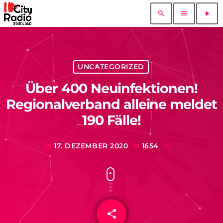
search
menu
play_arrow
UNCATEGORIZED
Über 400 Neuinfektionen!
Regionalverband alleine meldet
190 Fälle!
17. DEZEMBER 2020
1654
today
share
email