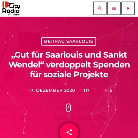
search
menu
play_arrow
BEITRAG SAARLOUIS
„Gut für Saarlouis und Sankt
Wendel“ verdoppelt Spenden
für soziale Projekte
17. DEZEMBER 2020
117
5
today
share
email