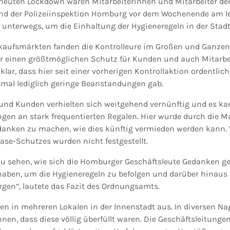
euten Lockdown waren Mitarbeiterinnen und Mitarbeiter der 
d der Polizeiinspektion Homburg vor dem Wochenende am le
terwegs, um die Einhaltung der Hygieneregeln in der Stadt 
nkaufsmärkten fanden die Kontrolleure im Großen und Ganze
r einen größtmöglichen Schutz für Kunden und auch Mitarbei
lar, dass hier seit einer vorherigen Kontrollaktion ordentlic
smal lediglich geringe Beanstandungen gab.
nd Kunden verhielten sich weitgehend vernünftig und es kam
n an stark frequentierten Regalen. Hier wurde durch die M
danken zu machen, wie dies künftig vermieden werden kann. 
se-Schutzes wurden nicht festgestellt.
 zu sehen, wie sich die Homburger Geschäftsleute Gedanken 
 haben, um die Hygieneregeln zu befolgen und darüber hinaus 
orgen“, lautete das Fazit des Ordnungsamts.
en in mehreren Lokalen in der Innenstadt aus. In diversen N
nen, dass diese völlig überfüllt waren. Die Geschäftsleitunge