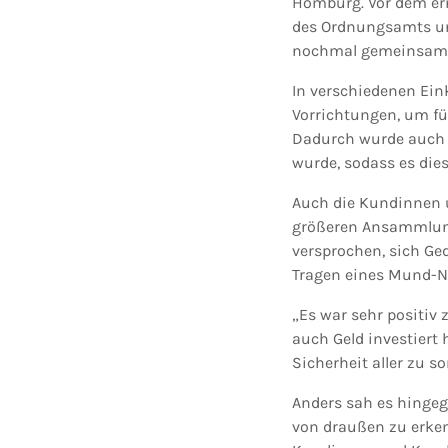
Homburg. Vor dem ern
des Ordnungsamts un
nochmal gemeinsam un
In verschiedenen Ei
Vorrichtungen, um fü
Dadurch wurde auch k
wurde, sodass es die
Auch die Kundinnen u
größeren Ansammlunge
versprochen, sich Ge
Tragen eines Mund-Na
„Es war sehr positiv
auch Geld investiert
Sicherheit aller zu s
Anders sah es hingeg
von draußen zu erken