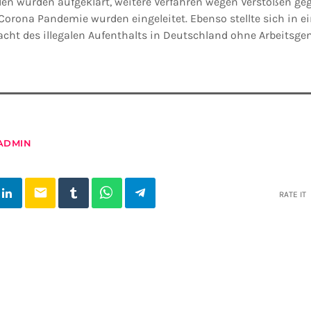
n wurden aufgeklärt, weitere Verfahren wegen Verstößen ge
orona Pandemie wurden eingeleitet. Ebenso stellte sich in ei
dacht des illegalen Aufenthalts in Deutschland ohne Arbeits
ADMIN
email
RATE IT