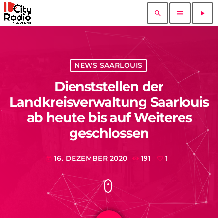
search
menu
play_arrow
NEWS SAARLOUIS
Dienststellen der
Landkreisverwaltung Saarlouis
ab heute bis auf Weiteres
geschlossen
16. DEZEMBER 2020
191
1
today