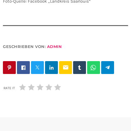
Foto-Quelle: Facebook „Landkreis Saarlouis“
GESCHRIEBEN VON:
ADMIN
email
RATE IT