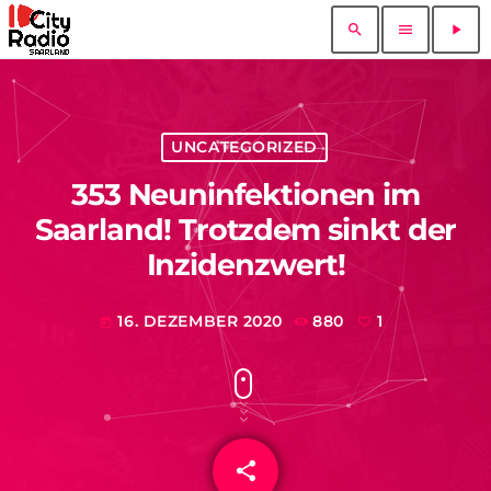
search
menu
play_arrow
UNCATEGORIZED
353 Neuninfektionen im
Saarland! Trotzdem sinkt der
Inzidenzwert!
16. DEZEMBER 2020
880
1
today
share
email
1