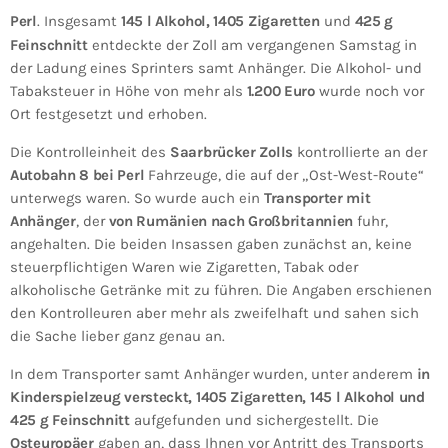
Perl
. Insgesamt
145 l Alkohol, 1405 Zigaretten
und
425 g
Feinschnitt
entdeckte der Zoll am vergangenen Samstag in
der Ladung eines Sprinters samt Anhänger. Die Alkohol- und
Tabaksteuer in Höhe von mehr als
1.200 Euro
wurde noch vor
Ort festgesetzt und erhoben.
Die Kontrolleinheit des
Saarbrücker Zolls
kontrollierte an der
Autobahn 8 bei Perl
Fahrzeuge, die auf der „Ost-West-Route“
unterwegs waren. So wurde auch ein
Transporter mit
Anhänger
, der
von Rumänien nach Großbritannien
fuhr,
angehalten. Die beiden Insassen gaben zunächst an, keine
steuerpflichtigen Waren wie Zigaretten, Tabak oder
alkoholische Getränke mit zu führen. Die Angaben erschienen
den Kontrolleuren aber mehr als zweifelhaft und sahen sich
die Sache lieber ganz genau an.
In dem Transporter samt Anhänger wurden, unter anderem
in
Kinderspielzeug versteckt, 1405 Zigaretten, 145 l Alkohol und
425 g Feinschnitt
aufgefunden und sichergestellt. Die
Osteuropäer
gaben an, dass Ihnen vor Antritt des Transports