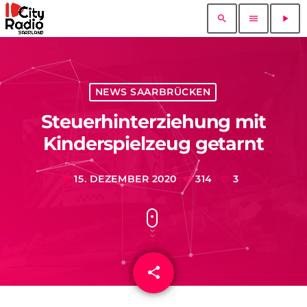
search
menu
play_arrow
NEWS SAARBRÜCKEN
Steuerhinterziehung mit
Kinderspielzeug getarnt
15. DEZEMBER 2020
314
3
today
share
email
3