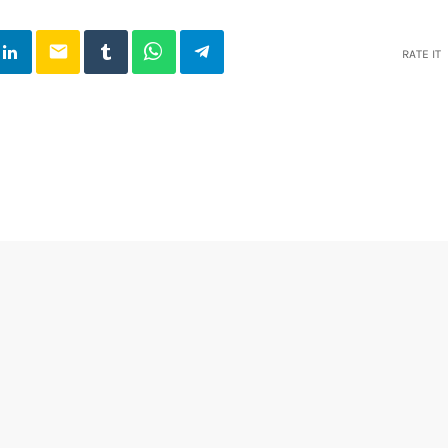
email
RATE IT