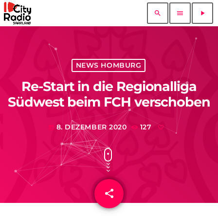
search
menu
play_arrow
NEWS HOMBURG
Re-Start in die Regionalliga
Südwest beim FCH verschoben
8. DEZEMBER 2020
127
today
share
email