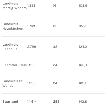
Landkreis
1.353
16
103,6
Merzig-Wadern
Landkreis
1.769
25
85,2
Neunkirchen
Landkreis
2.798
38
124,0
Saarlouis
Saarpfalz-Kreis
1.913
24
165,3
Landkreis St.
1.238
24
162,1
Wendel
Saarland
14.614
255
143,8