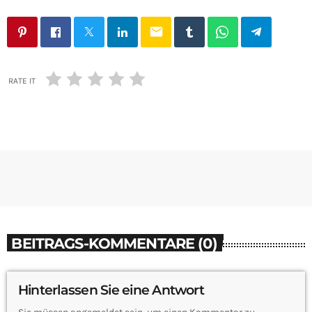
email
RATE IT
BEITRAGS-KOMMENTARE (0)
Hinterlassen Sie eine Antwort