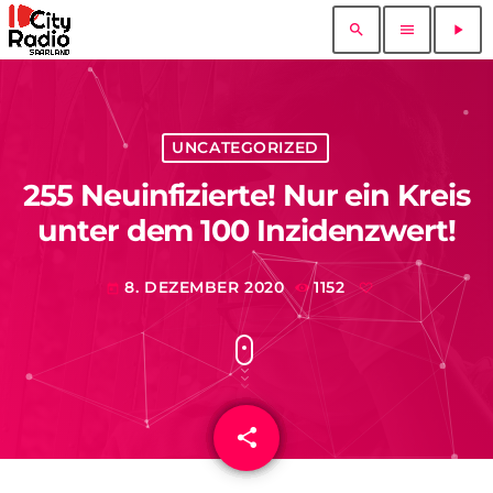
search
menu
play_arrow
UNCATEGORIZED
255 Neuinfizierte! Nur ein Kreis
unter dem 100 Inzidenzwert!
8. DEZEMBER 2020
1152
today
share
email