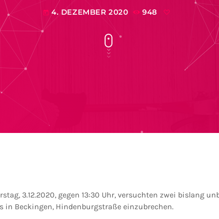
4. DEZEMBER 2020
948
today
stag, 3.12.2020, gegen 13:30 Uhr, versuchten zwei bislang u
s in Beckingen, Hindenburgstraße einzubrechen.