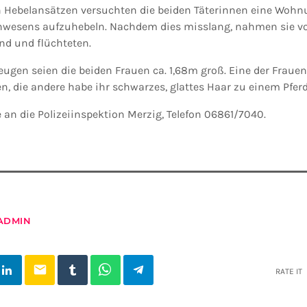
on Hebelansätzen versuchten die beiden Täterinnen eine Woh
Anwesens aufzuhebeln. Nachdem dies misslang, nahmen sie vo
nd und flüchteten.
eugen seien die beiden Frauen ca. 1,68m groß. Eine der Fraue
en, die andere habe ihr schwarzes, glattes Haar zu einem Pfe
 an die Polizeiinspektion Merzig, Telefon 06861/7040.
ADMIN
email
RATE IT