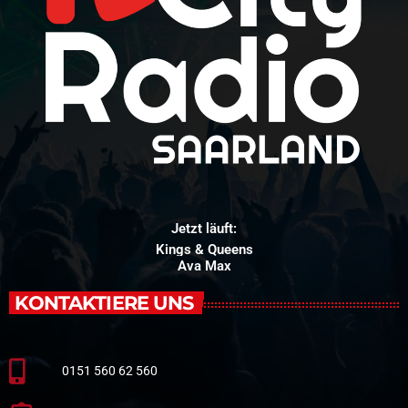
Jetzt läuft:
Kings & Queens
Ava Max
KONTAKTIERE UNS
0151 560 62 560