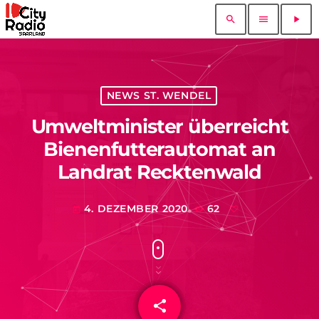
search
menu
play_arrow
NEWS ST. WENDEL
Umweltminister überreicht
Bienenfutterautomat an
Landrat Recktenwald
4. DEZEMBER 2020
62
today
share
email