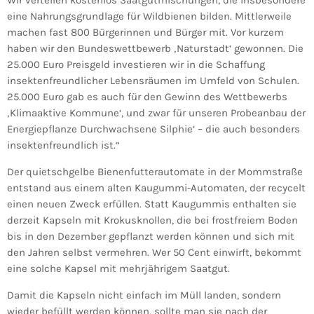
Wir verteilen kostenlos Saatgutmischungen, die insbesondere
eine Nahrungsgrundlage für Wildbienen bilden. Mittlerweile
machen fast 800 Bürgerinnen und Bürger mit. Vor kurzem
haben wir den Bundeswettbewerb ‚Naturstadt‘ gewonnen. Die
25.000 Euro Preisgeld investieren wir in die Schaffung
insektenfreundlicher Lebensräumen im Umfeld von Schulen.
25.000 Euro gab es auch für den Gewinn des Wettbewerbs
‚Klimaaktive Kommune‘, und zwar für unseren Probeanbau der
Energiepflanze Durchwachsene Silphie‘ – die auch besonders
insektenfreundlich ist.“
Der quietschgelbe Bienenfutterautomate in der Mommstraße
entstand aus einem alten Kaugummi-Automaten, der recycelt
einen neuen Zweck erfüllen. Statt Kaugummis enthalten sie
derzeit Kapseln mit Krokusknollen, die bei frostfreiem Boden
bis in den Dezember gepflanzt werden können und sich mit
den Jahren selbst vermehren. Wer 50 Cent einwirft, bekommt
eine solche Kapsel mit mehrjährigem Saatgut.
Damit die Kapseln nicht einfach im Müll landen, sondern
wieder befüllt werden können, sollte man sie nach der