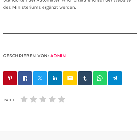
Standorten der Automaten wird fortlaufend auf der Website
des Ministeriums ergänzt werden.
GESCHRIEBEN VON:
ADMIN
email
RATE IT