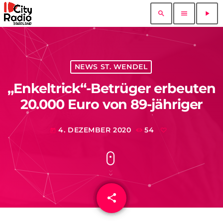
search
menu
play_arrow
NEWS ST. WENDEL
„Enkeltrick“-Betrüger erbeuten
20.000 Euro von 89-jähriger
4. DEZEMBER 2020
54
today
share
email