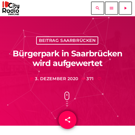
search
menu
play_arrow
BEITRAG SAARBRÜCKEN
Bürgerpark in Saarbrücken
wird aufgewertet
3. DEZEMBER 2020
371
today
share
email