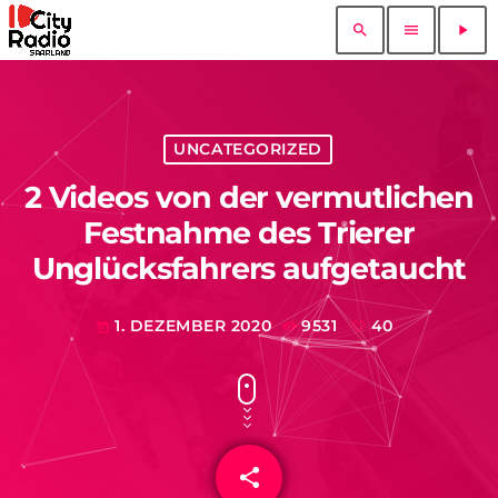
search
menu
play_arrow
UNCATEGORIZED
2 Videos von der vermutlichen
Festnahme des Trierer
Unglücksfahrers aufgetaucht
1. DEZEMBER 2020
9531
40
today
share
email
40