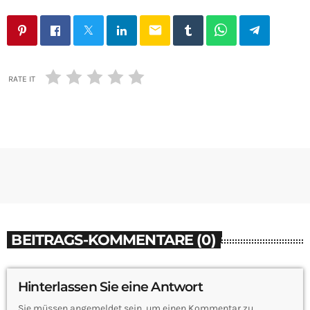
email
RATE IT
BEITRAGS-KOMMENTARE (0)
Hinterlassen Sie eine Antwort
Sie müssen angemeldet sein, um einen Kommentar zu