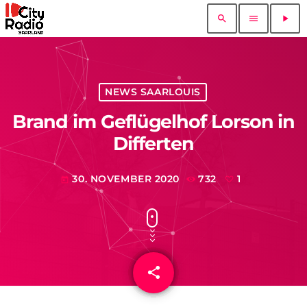
search
menu
play_arrow
NEWS SAARLOUIS
Brand im Geflügelhof Lorson in
Differten
30. NOVEMBER 2020
732
1
today
share
email
1