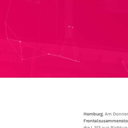
Homburg
. Am Donner
Frontalzusammenstoß
die L 213 aus Richtu