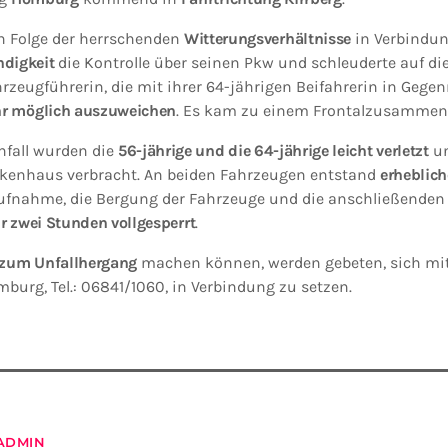
in Folge der herrschenden
Witterungsverhältnisse
in Verbindu
digkeit
die Kontrolle über seinen Pkw und schleuderte auf di
hrzeugführerin, die mit ihrer 64-jährigen Beifahrerin in Geg
hr möglich auszuweichen
. Es kam zu einem Frontalzusammen
nfall wurden die
56-jährige und die 64-jährige leicht verletzt
un
kenhaus verbracht. An beiden Fahrzeugen entstand
erheblic
aufnahme, die Bergung der Fahrzeuge und die anschließenden
r zwei Stunden vollgesperrt
.
zum Unfallhergang
machen können, werden gebeten, sich mit
burg, Tel.: 06841/1060, in Verbindung zu setzen.
ADMIN