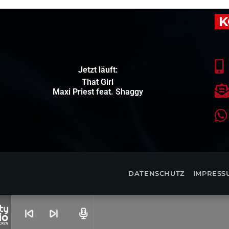
K
Jetzt läuft:
That Girl
Maxi Priest feat. Shaggy
DATENSCHUTZ
IMPRESS
skip_previous
skip_next
radio