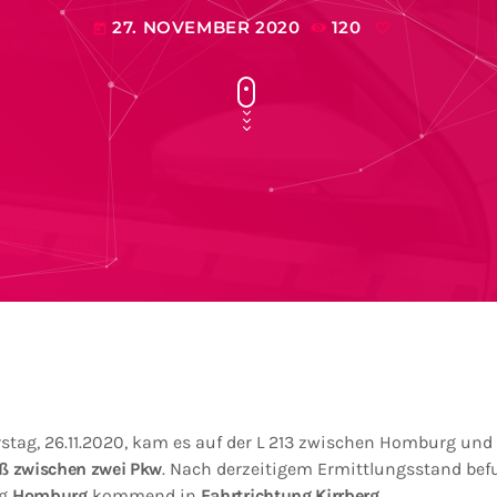
27. NOVEMBER 2020
120
today
stag, 26.11.2020, kam es auf der L 213 zwischen Homburg und
 zwischen zwei Pkw
. Nach derzeitigem Ermittlungsstand befu
ng
Homburg
kommend in
Fahrtrichtung Kirrberg
.