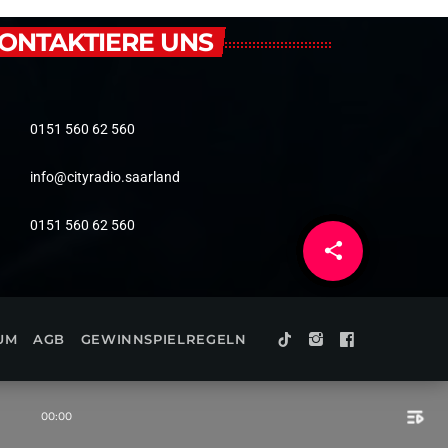
ONTAKTIERE UNS
0151 560 62 560
info@cityradio.saarland
0151 560 62 560
share
email
UM
AGB
GEWINNSPIELREGELN
playlist_play
00:00