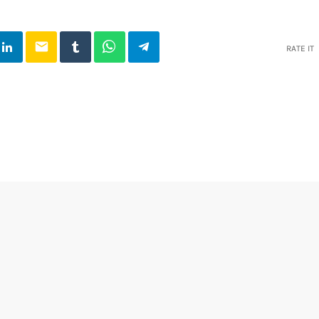
email
RATE IT