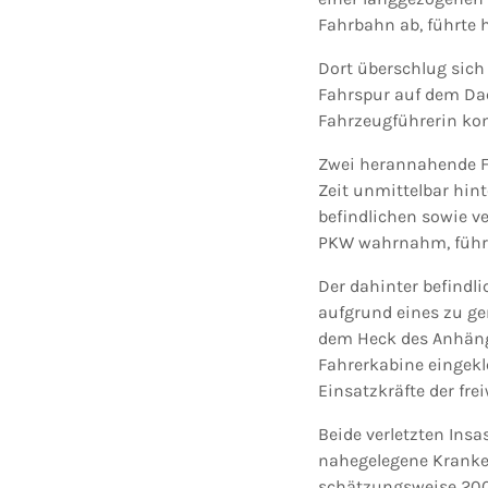
Fahrbahn ab, führte 
Dort überschlug sich
Fahrspur auf dem Dac
Fahrzeugführerin kon
Zwei herannahende Fa
Zeit unmittelbar hin
befindlichen sowie v
PKW wahrnahm, führte
Der dahinter befindli
aufgrund eines zu ge
dem Heck des Anhänge
Fahrerkabine eingekl
Einsatzkräfte der fre
Beide verletzten Insa
nahegelegene Kranken
schätzungsweise 200