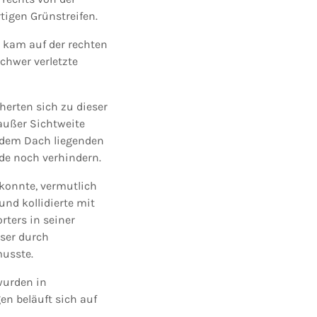
tigen Grünstreifen.
d kam auf der rechten
chwer verletzte
erten sich zu dieser
außer Sichtweite
 dem Dach liegenden
de noch verhindern.
 konnte, vermutlich
nd kollidierte mit
rters in seiner
eser durch
musste.
wurden in
en beläuft sich auf