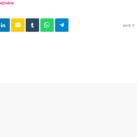
ADMIN
email
RATE IT