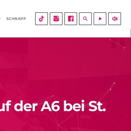
volume_up
search
play_arrow
SCHNAPP
f der A6 bei St.