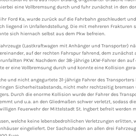
hierbei eine Vollbremsung durch und fuhr zunächst in den dor
 ihr Ford Ka, wurde zurück auf die Fahrbahn geschleudert un
h liegend in Unfallendstellung. Die mit mehreren Frakturen s
nte sich hiernach selbst aus dem Pkw befreien.
hrzeuge (Lastkraftwagen mit Anhänger und Transporter) näh
tereinander, auf der rechten Fahrspur fahrend, dem zunächst 
erunfallten PKW. Nachdem der 38-jährige LKW-Fahrer den auf
 er eine Vollbremsung durch und konnte eine Kollision gera
che und nicht angegurtete 31-jährige Fahrer des Transporters
ringen Sicherheitsabstands, nicht mehr rechtzeitig bremsen u
rs. Durch die enorme Kollision wurde der Fahrer des Transpo
emmt und u.a. an den Gliedmaßen schwer verletzt, sodass di
iwilligen Feuerwehr der Mittelstadt St. Ingbert befreit werden 
ssen, welche keine lebensbedrohlichen Verletzungen erlitten, 
häuser eingeliefert. Der Sachschaden an allen drei Fahrzeug
00 Euro.