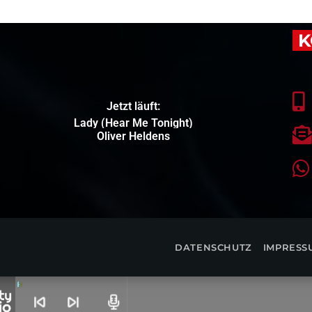
K
Jetzt läuft:
Lady (Hear Me Tonight)
Oliver Heldens
DATENSCHUTZ
IMPRESS
skip_previous
skip_next
radio