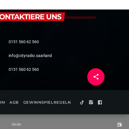
ONTAKTIERE UNS
0151 560 62 560
info@cityradio.saarland
0151 560 62 560
share
email
3
UM
AGB
GEWINNSPIELREGELN
playlist_play
00:00