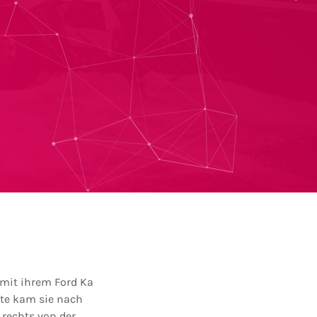
 mit ihrem Ford Ka
tte kam sie nach
rechts von der