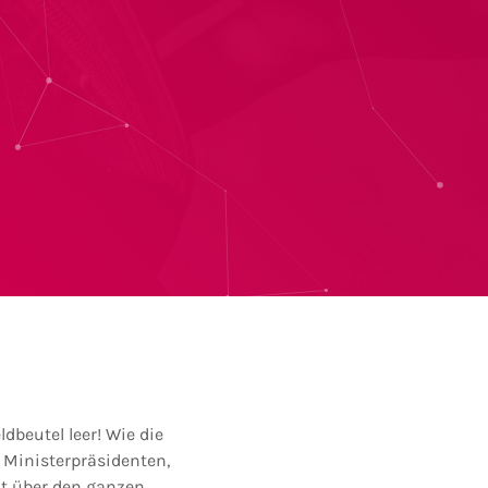
beutel leer! Wie die
 Ministerpräsidenten,
ht über den ganzen