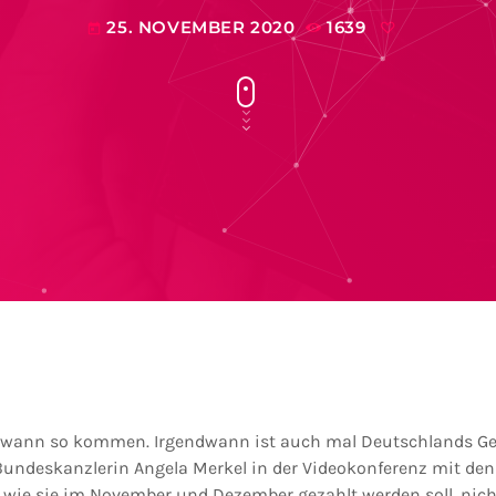
25. NOVEMBER 2020
1639
today
wann so kommen. Irgendwann ist auch mal Deutschlands Geld
e Bundeskanzlerin Angela Merkel in der Videokonferenz mit den
e wie sie im November und Dezember gezahlt werden soll, nic