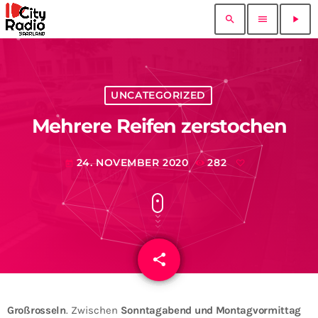
search
menu
play_arrow
UNCATEGORIZED
Mehrere Reifen zerstochen
24. NOVEMBER 2020
282
today
share
email
Großrosseln
. Zwischen
Sonntagabend und Montagvormittag