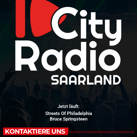
Jetzt läuft:
Streets Of Philadelphia
Bruce Springsteen
KONTAKTIERE UNS