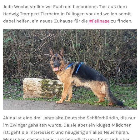
Jede Woche stellen wir Euch ein besonderes Tier aus dem
Hedwig Trampert Tierheim in Dillingen vor und wollen somit
dabei helfen, ein neues Zuhause für die
#Fellnase
zu finden.
Akina ist eine drei Jahre alte Deutsche Schäferhündin, die nur
im Zwinger gehalten wurde. Da sie aber ein kluges Mädchen
ist, geht sie interessiert und neugierig an alles Neue heran.
Menschen gegenüber ist sie freundlich und freut sich über