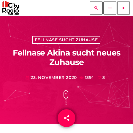
search
menu
play_arrow
FELLNASE SUCHT ZUHAUSE
Fellnase Akina sucht neues
Zuhause
23. NOVEMBER 2020
1391
3
today
share
email
3