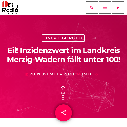
search
menu
play_arrow
UNCATEGORIZED
Eil! Inzidenzwert im Landkreis
Merzig-Wadern fällt unter 100!
20. NOVEMBER 2020
1300
today
share
email