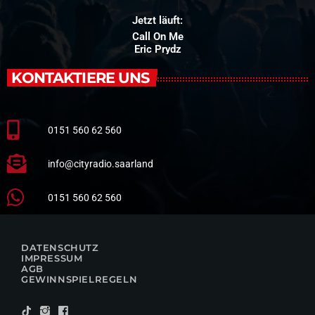
Jetzt läuft:
Call On Me
Eric Prydz
KONTAKTIERE UNS
0151 560 62 560
info@cityradio.saarland
0151 560 62 560
DATENSCHUTZ
IMPRESSUM
AGB
GEWINNSPIELREGELN