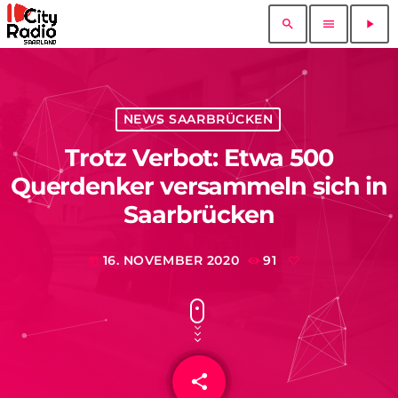
search
menu
play_arrow
NEWS SAARBRÜCKEN
Trotz Verbot: Etwa 500
Querdenker versammeln sich in
Saarbrücken
16. NOVEMBER 2020
91
today
share
email