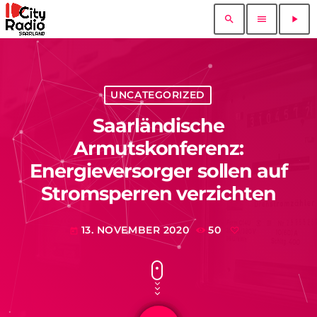
search
menu
play_arrow
UNCATEGORIZED
Saarländische
Armutskonferenz:
Energieversorger sollen auf
Stromsperren verzichten
13. NOVEMBER 2020
50
today