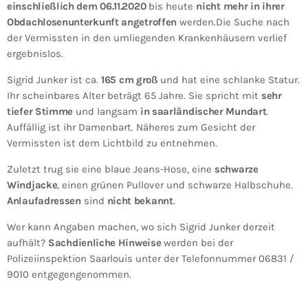
einschließlich dem 06.11.2020
bis heute
nicht mehr in ihrer
Obdachlosenunterkunft angetroffen
werden.Die Suche nach
der Vermissten in den umliegenden Krankenhäusern verlief
ergebnislos.
Sigrid Junker ist ca.
165 cm groß
und hat eine schlanke Statur.
Ihr scheinbares Alter beträgt 65 Jahre. Sie spricht mit
sehr
tiefer Stimme
und langsam
in saarländischer Mundart
.
Auffällig ist ihr Damenbart. Näheres zum Gesicht der
Vermissten ist dem Lichtbild zu entnehmen.
Zuletzt trug sie eine blaue Jeans-Hose, eine
schwarze
Windjacke
, einen grünen Pullover und schwarze Halbschuhe.
Anlaufadressen
sind
nicht bekannt
.
Wer kann Angaben machen, wo sich Sigrid Junker derzeit
aufhält?
Sachdienliche Hinweise
werden bei der
Polizeiinspektion Saarlouis unter der Telefonnummer 06831 /
9010 entgegengenommen.