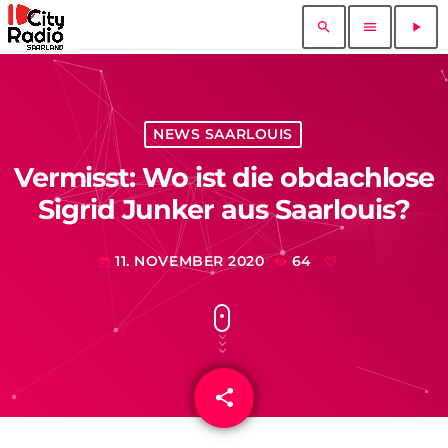
search
menu
play_arrow
NEWS SAARLOUIS
Vermisst: Wo ist die obdachlose
Sigrid Junker aus Saarlouis?
11. NOVEMBER 2020
64
today
share
email