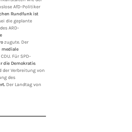
lose AfD-Politiker
lichen Rundfunk ist
sei die geplante
 des ARD-
e
ro
zugute. Der
e
mediale
 CDU. Für SPD-
ür die Demokratie
.
 der Verbreitung von
ung des
rt.
Der Landtag von