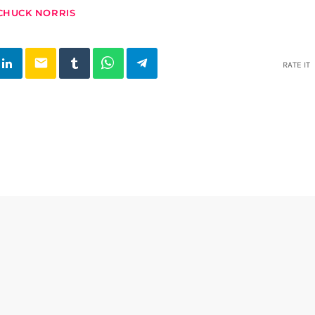
CHUCK NORRIS
email
RATE IT