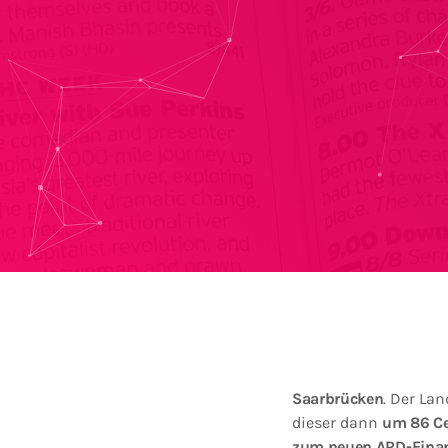
Saarbrücken
. Der Lan
dieser dann
um 86 Ce
zum neuen ARD-Finan