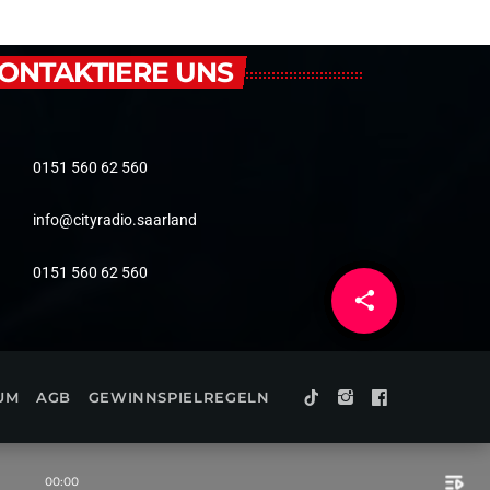
ONTAKTIERE UNS
0151 560 62 560
info@cityradio.saarland
0151 560 62 560
share
email
UM
AGB
GEWINNSPIELREGELN
playlist_play
00:00