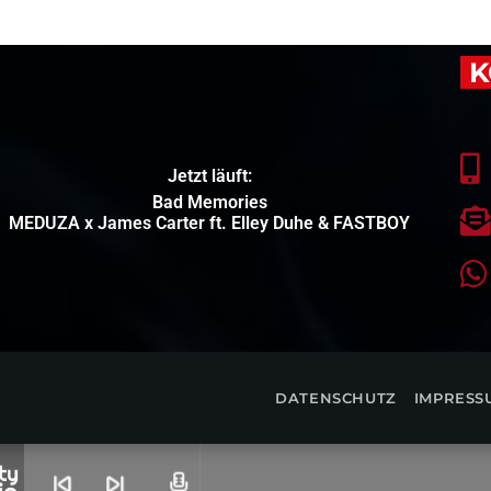
K
Jetzt läuft:
Bad Memories
MEDUZA x James Carter ft. Elley Duhe & FASTBOY
DATENSCHUTZ
IMPRESS
skip_previous
skip_next
radio