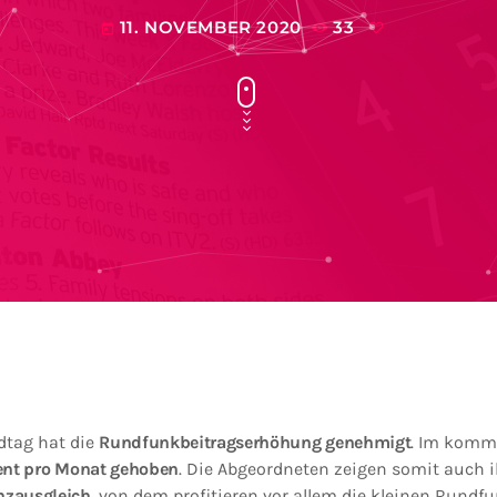
11. NOVEMBER 2020
33
today
dtag hat die
Rundfunkbeitragserhöhung genehmigt
. Im komm
nt pro Monat gehoben
. Die Abgeordneten zeigen somit auch i
zausgleich
, von dem profitieren vor allem die kleinen Rundf