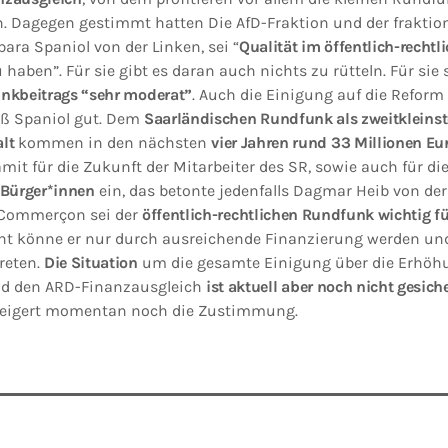
 Dagegen gestimmt hatten Die AfD-Fraktion und der fraktions
bara Spaniol von der Linken, sei “
Qualität im öffentlich-recht
 haben”. Für sie gibt es daran auch nichts zu rütteln. Für sie 
nkbeitrags “sehr moderat”
. Auch die Einigung auf die Reform
eß Spaniol gut. Dem
Saarländischen Rundfunk als zweitkleinst
lt
kommen in den nächsten
vier Jahren rund 33 Millionen Eu
mit für die Zukunft der Mitarbeiter des SR, sowie auch für di
 Bürger*innen
ein, das betonte jedenfalls Dagmar Heib von der
h Commerçon sei der
öffentlich-rechtlichen Rundfunk wichtig f
ht könne er nur durch ausreichende Finanzierung werden und
reten.
Die Situation
um die gesamte Einigung über die Erhöh
nd den ARD-Finanzausgleich
ist aktuell aber noch nicht gesiche
weigert momentan noch die Zustimmung.