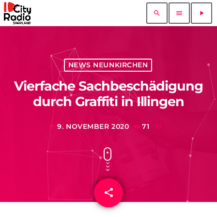
search
menu
play_arrow
NEWS NEUNKIRCHEN
Vierfache Sachbeschädigung
durch Graffiti in Illingen
9. NOVEMBER 2020
71
today
share
email