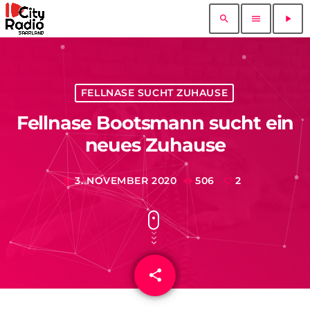
search
menu
play_arrow
FELLNASE SUCHT ZUHAUSE
Fellnase Bootsmann sucht ein
neues Zuhause
3. NOVEMBER 2020
506
2
today
share
email
2