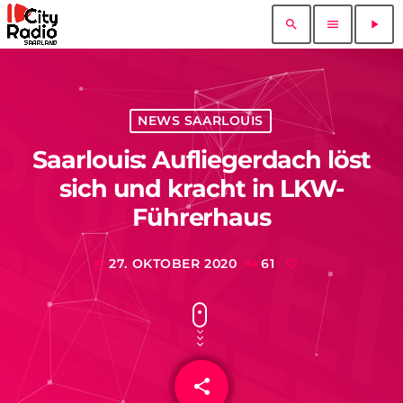
search
menu
play_arrow
NEWS SAARLOUIS
Saarlouis: Aufliegerdach löst
sich und kracht in LKW-
Führerhaus
27. OKTOBER 2020
61
today
share
email