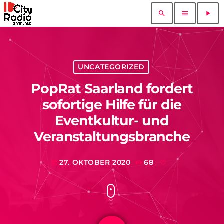
search
menu
play_arrow
UNCATEGORIZED
PopRat Saarland fordert
sofortige Hilfe für die
Eventkultur- und
Veranstaltungsbranche
27. OKTOBER 2020
68
today