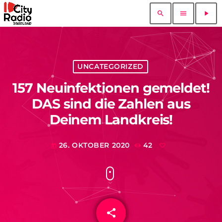
search
menu
play_arrow
UNCATEGORIZED
157 Neuinfektionen gemeldet!
DAS sind die Zahlen aus
Deinem Landkreis!
26. OKTOBER 2020
42
today
share
email