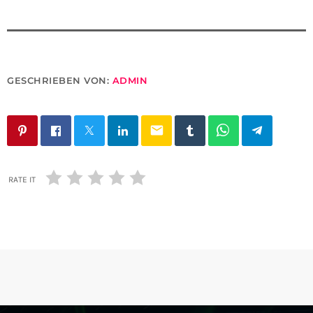
GESCHRIEBEN VON:
ADMIN
email
RATE IT