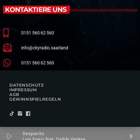
KONTAKTIERE UNS
0151 560 62 560
info@cityradio.saarland
0151 560 62 560
DATENSCHUTZ
IMPRESSUM
AGB
GEWINNSPIELREGELN
Despacito
play_arrow
keyboard_arrow_right
Luis Fonsi feat. Daddy Yankee