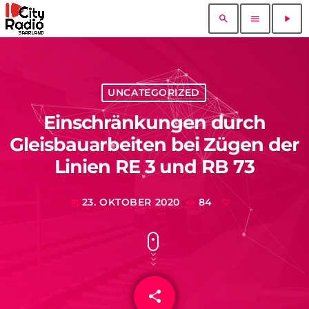
search
menu
play_arrow
UNCATEGORIZED
Einschränkungen durch
Gleisbauarbeiten bei Zügen der
Linien RE 3 und RB 73
23. OKTOBER 2020
84
today
share
email