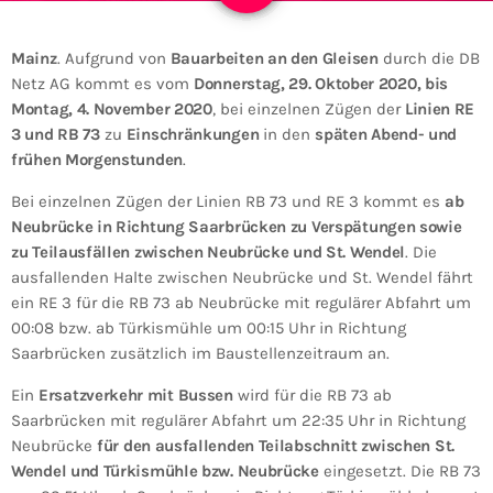
Mainz
. Aufgrund von
Bauarbeiten an den Gleisen
durch die DB
Netz AG kommt es vom
Donnerstag, 29. Oktober 2020, bis
Montag, 4. November 2020
, bei einzelnen Zügen der
Linien RE
3 und RB 73
zu
Einschränkungen
in den
späten Abend- und
frühen Morgenstunden
.
Bei einzelnen Zügen der Linien RB 73 und RE 3 kommt es
ab
Neubrücke in Richtung Saarbrücken zu Verspätungen sowie
zu Teilausfällen zwischen Neubrücke und St. Wendel
. Die
ausfallenden Halte zwischen Neubrücke und St. Wendel fährt
ein RE 3 für die RB 73 ab Neubrücke mit regulärer Abfahrt um
00:08 bzw. ab Türkismühle um 00:15 Uhr in Richtung
Saarbrücken zusätzlich im Baustellenzeitraum an.
Ein
Ersatzverkehr mit Bussen
wird für die RB 73 ab
Saarbrücken mit regulärer Abfahrt um 22:35 Uhr in Richtung
Neubrücke
für den ausfallenden Teilabschnitt zwischen St.
Wendel und Türkismühle bzw. Neubrücke
eingesetzt. Die RB 73