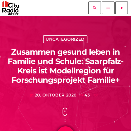
search
menu
play_arrow
UNCATEGORIZED
Zusammen gesund leben in
Familie und Schule: Saarpfalz-
Kreis ist Modellregion für
Forschungsprojekt Familie+
20. OKTOBER 2020
43
today