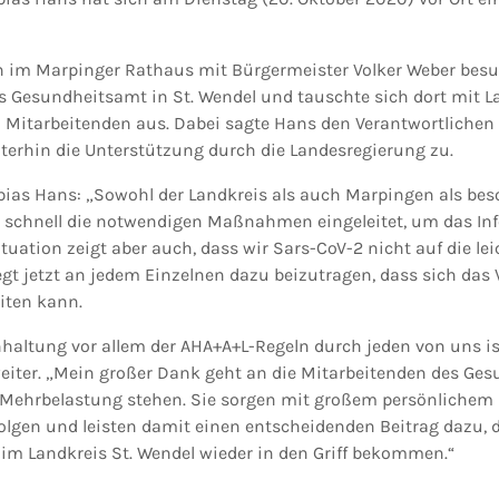
 im Marpinger Rathaus mit Bürgermeister Volker Weber besu
s Gesundheitsamt in St. Wendel und tauschte sich dort mit L
Mitarbeitenden aus. Dabei sagte Hans den Verantwortlichen 
rhin die Unterstützung durch die Landesregierung zu.
bias Hans: „Sowohl der Landkreis als auch Marpingen als bes
n schnell die notwendigen Maßnahmen eingeleitet, um das I
ation zeigt aber auch, dass wir Sars-CoV-2 nicht auf die lei
gt jetzt an jedem Einzelnen dazu beizutragen, dass sich das 
iten kann.
haltung vor allem der AHA+A+L-Regeln durch jeden von uns is
weiter. „Mein großer Dank geht an die Mitarbeitenden des Ges
Mehrbelastung stehen. Sie sorgen mit großem persönlichem E
lgen und leisten damit einen entscheidenden Beitrag dazu, d
im Landkreis St. Wendel wieder in den Griff bekommen.“