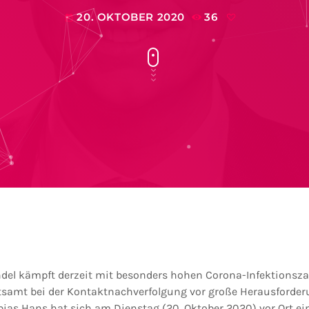
20. OKTOBER 2020
36
today
ndel kämpft derzeit mit besonders hohen Corona-Infektionszahl
tsamt bei der Kontaktnachverfolgung vor große Herausforder
bias Hans hat sich am Dienstag (20. Oktober 2020) vor Ort ein