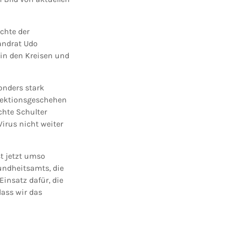
chte der
andrat Udo
in den Kreisen und
onders stark
nfektionsgeschehen
chte Schulter
Virus nicht weiter
t jetzt umso
undheitsamts, die
insatz dafür, die
ass wir das