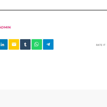
ADMIN
email
RATE IT