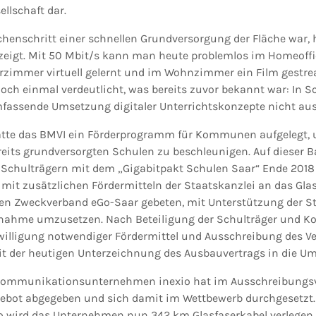
ellschaft dar.
henschritt einer schnellen Grundversorgung der Fläche war, h
eigt. Mit 50 Mbit/s kann man heute problemlos im Homeoffi
erzimmer virtuell gelernt und im Wohnzimmer ein Film gestre
ch einmal verdeutlicht, was bereits zuvor bekannt war: In Sc
mfassende Umsetzung digitaler Unterrichtskonzepte nicht aus
tte das BMVI ein Förderprogramm für Kommunen aufgelegt,
eits grundversorgten Schulen zu beschleunigen. Auf dieser Ba
Schulträgern mit dem „Gigabitpakt Schulen Saar“ Ende 2018
mit zusätzlichen Fördermitteln der Staatskanzlei an das Gla
n Zweckverband eGo-Saar gebeten, mit Unterstützung der St
nahme umzusetzen. Nach Beteiligung der Schulträger und 
illigung notwendiger Fördermittel und Ausschreibung des V
mit der heutigen Unterzeichnung des Ausbauvertrags in die 
ekommunikationsunternehmen inexio hat im Ausschreibungs
gebot abgegeben und sich damit im Wettbewerb durchgesetzt.
o wird das Unternehmen nun 342 km Glasfaserkabel verlegen