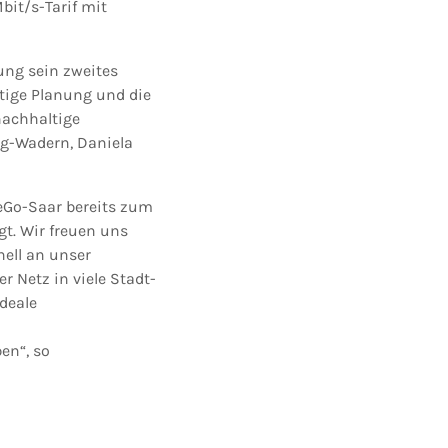
bit/s-Tarif mit
ung sein zweites
itige Planung und die
nachhaltige
ig-Wadern, Daniela
eGo-Saar bereits zum
t. Wir freuen uns
nell an unser
 Netz in viele Stadt-
ideale
en“, so