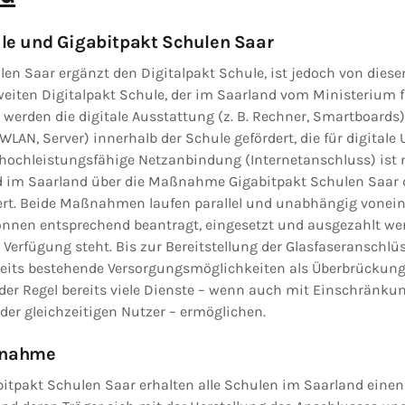
le und Gigabitpakt Schulen Saar
len Saar ergänzt den Digitalpakt Schule, ist jedoch von die
iten Digitalpakt Schule, der im Saarland vom Ministerium f
, werden die digitale Ausstattung (z. B. Rechner, Smartboards)
. WLAN, Server) innerhalb der Schule gefördert, die für digital
 hochleistungsfähige Netzanbindung (Internetanschluss) ist n
d im Saarland über die Maßnahme Gigabitpakt Schulen Saar 
ert. Beide Maßnahmen laufen parallel und unabhängig voneina
önnen entsprechend beantragt, eingesetzt und ausgezahlt wer
 Verfügung steht. Bis zur Bereitstellung der Glasfaseranschl
ereits bestehende Versorgungsmöglichkeiten als Überbrückun
 der Regel bereits viele Dienste – wenn auch mit Einschränku
 der gleichzeitigen Nutzer – ermöglichen.
ßnahme
tpakt Schulen Saar erhalten alle Schulen im Saarland einen