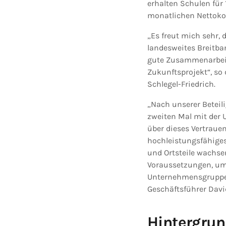
erhalten Schulen für 
monatlichen Nettoko
„Es freut mich sehr,
landesweites Breitban
gute Zusammenarbeit
Zukunftsprojekt“, so
Schlegel-Friedrich.
„Nach unserer Betei
zweiten Mal mit der 
über dieses Vertraue
hochleistungsfähiges
und Ortsteile wachsen
Voraussetzungen, um 
Unternehmensgruppe D
Geschäftsführer Dav
Hintergru