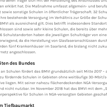
 und deren Träger sich mit der Herstellung des Anschlusses u
en erklärt hat. Die Maßnahme umfasst allgemein- und berufs
t sowie sonstige Schulen in öffentlicher Trägerschaft. 32 Sch
a ihre bestehende Versorgung im Verhältnis zur Größe der Sch
BMVI als ausreichend gilt. Dies betrifft insbesondere Standorte
hlossen sind sowie sehr kleine Schulen, die bereits über meh
36 Schulstandorten haben die jeweiligen Schulträger von ein
rwiegend, da die Herstellung von Glasfaseranschlüssen durch 
erden fünf Krankenhäuser im Saarland, die bislang nicht zuku
ernetz angeschlossen.
iten des Bundes
n Schulen fördert das BMVI grundsätzlich seit Mitte 2017 – a
zu fördernde Schulen in Gebieten ohne weitläufige 30-Mbit/s
ve liegen. Mit seiner nahezu flächendeckenden NGA-Versorg
d nicht nutzbar. Im November 2018 hat das BMVI mit dem „S
erperspektive für Schulen in NGA-versorgten Gebieten geschaf
em Tiefbaumarkt