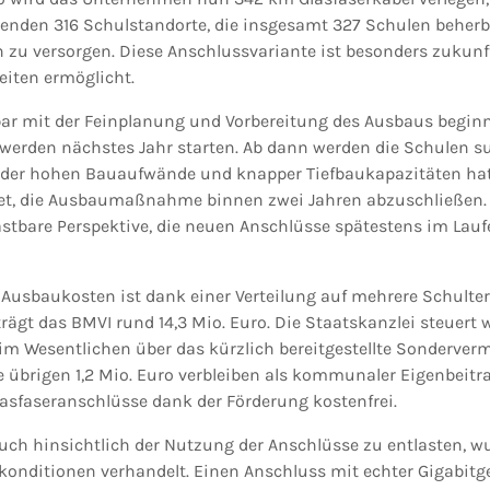
enden 316 Schulstandorte, die insgesamt 327 Schulen beherb
zu versorgen. Diese Anschlussvariante ist besonders zukunfts
eiten ermöglicht.
bar mit der Feinplanung und Vorbereitung des Ausbaus beginn
den nächstes Jahr starten. Ab dann werden die Schulen su
 der hohen Bauaufwände und knapper Tiefbaukapazitäten hat
htet, die Ausbaumaßnahme binnen zwei Jahren abzuschließen.
lastbare Perspektive, die neuen Anschlüsse spätestens im Lauf
 Ausbaukosten ist dank einer Verteilung auf mehrere Schultern
ägt das BMVI rund 14,3 Mio. Euro. Die Staatskanzlei steuert w
e im Wesentlichen über das kürzlich bereitgestellte Sonderv
e übrigen 1,2 Mio. Euro verbleiben als kommunaler Eigenbeitra
lasfaseranschlüsse dank der Förderung kostenfrei.
uch hinsichtlich der Nutzung der Anschlüsse zu entlasten, 
konditionen verhandelt. Einen Anschluss mit echter Gigabit