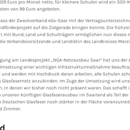
129 Euro pro Monat netto, für kleinere Schulen wird ein 500-M
sten von 99 Euro angeboten.
 dass der Zweckverband eGo-Saar mit der Vertragsunterzeichn
dförderprojekt auf die Zielgerade bringen konnte. Die frühze
 mit Bund, Land und Schulträgern ermöglichen nun dieses 
 die Verbandsvorsitzende und Landrätin des Landkreises Merz
ligung am Landesprojekt „NGA-Netzausbau Saar“ hat uns der 
Umsetzung einer wichtigen Infrastrukturmaßnahme beauftrag
n und werden mit Hochdruck daran arbeiten, alle Schulen sch
 Glasfasernetz anzubinden. Im Zuge der Umsetzung wird unser
, in denen wir bisher noch nicht präsent waren. Das schafft 
unseren künftigen Glasfaserausbau im Saarland als Teil der
eutschen Glasfaser noch stärker in der Fläche voranzutreib
id Zimmer.
nd