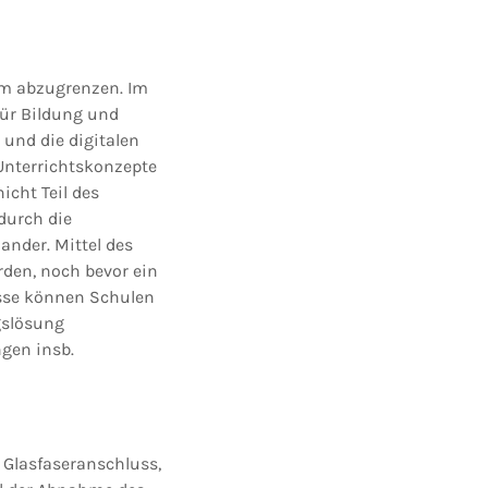
sem abzugrenzen. Im
ür Bildung und
 und die digitalen
e Unterrichtskonzepte
icht Teil des
durch die
nder. Mittel des
den, noch bevor ein
üsse können Schulen
gslösung
ngen insb.
 Glasfaseranschluss,