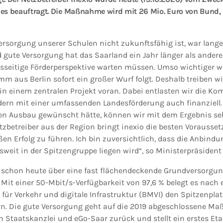
zes beauftragt. Die Maßnahme wird mit 26 Mio. Euro von Bun
ersorgung unserer Schulen nicht zukunftsfähig ist, war lang
 gute Versorgung hat das Saarland ein Jahr länger als ander
sseitige Förderperspektive warten müssen. Umso wichtiger wa
m aus Berlin sofort ein großer Wurf folgt. Deshalb treiben w
n einem zentralen Projekt voran. Dabei entlasten wir die K
dern mit einer umfassenden Landesförderung auch finanziell.
en Ausbau gewünscht hätte, können wir mit dem Ergebnis sehr
betreiber aus der Region bringt inexio die besten Vorausset
en Erfolg zu führen. Ich bin zuversichtlich, dass die Anbind
weit in der Spitzengruppe liegen wird“, so Ministerpräsident
 schon heute über eine fast flächendeckende Grundversorgun
 Mit einer 50-Mbit/s-Verfügbarkeit von 97,6 % belegt es nach
ür Verkehr und digitale Infrastruktur (BMVI) den Spitzenplat
n. Die gute Versorgung geht auf die 2019 abgeschlossene M
 Staatskanzlei und eGo-Saar zurück und stellt ein erstes Et