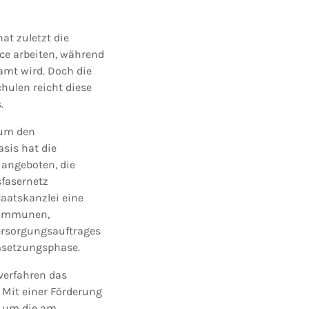
at zuletzt die
ce arbeiten, während
amt wird. Doch die
hulen reicht diese
.
 um den
sis hat die
 angeboten, die
sfasernetz
aatskanzlei eine
Kommunen,
ersorgungsauftrages
Umsetzungsphase.
verfahren das
 Mit einer Förderung
, um die am