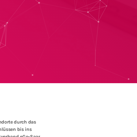
ndorte durch das
hlüssen bis ins
ckverband eGo-Saar