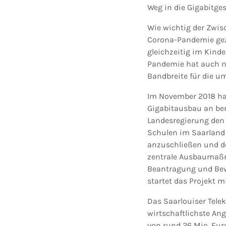
Weg in die Gigabitges
Wie wichtig der Zwisc
Corona-Pandemie gez
gleichzeitig im Kind
Pandemie hat auch no
Bandbreite für die u
Im November 2018 ha
Gigabitausbau an ber
Landesregierung den 
Schulen im Saarland 
anzuschließen und de
zentrale Ausbaumaß
Beantragung und Bew
startet das Projekt 
Das Saarlouiser Tel
wirtschaftlichste An
von rund 26 Mio. Eur