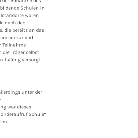
nd der Abnahme des
bildende Schulen in
ulstandorte waren
ule nach den
, die bereits an das
rere einhundert
er Teilnahme
die Träger selbst
nftsfähig versorgt
llerdings unter der
-
ung war dieses
onderaufruf Schule“
fen.