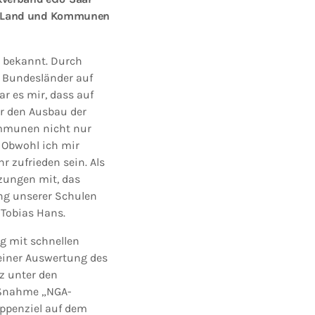
d, Land und Kommunen
e bekannt. Durch
e Bundesländer auf
r es mir, dass auf
ir den Ausbau der
ommunen nicht nur
 Obwohl ich mir
 zufrieden sein. Als
zungen mit, das
ung unserer Schulen
 Tobias Hans.
g mit schnellen
 einer Auswertung des
z unter den
aßnahme „NGA-
appenziel auf dem