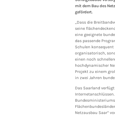
mit dem Bau des Net
gefördert.
„Dass die Breitbandv
seine flächendeckend
eine geeignete bunde
das passende Program
Schulen konsequent i
organisatorisch, son
einen noch schneller
hochdynamischer Netz
Projekt zu einem groß
in zwei Jahren bundes
Das Saarland verfügt
Internetanschlüssen.
Bundesministeriums f
Flächenbundesländer
Netzausbau Saar“ von