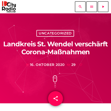
search
menu
play_arrow
UNCATEGORIZED
Landkreis St. Wendel verschärft
Corona-Maßnahmen
16. OKTOBER 2020
29
today
share
email