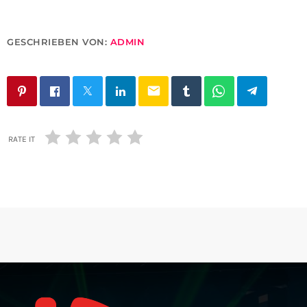
GESCHRIEBEN VON:
ADMIN
email
RATE IT