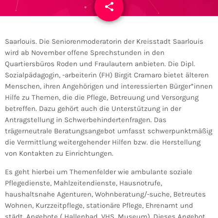
share
email
Saarlouis. Die Seniorenmoderatorin der Kreisstadt Saarlouis
wird ab November offene Sprechstunden in den
Quartiersbüros Roden und Fraulautern anbieten. Die Dipl.
Sozialpädagogin, -arbeiterin (FH) Birgit Cramaro bietet älteren
Menschen, ihren Angehörigen und interessierten Bürger*innen
Hilfe zu Themen, die die Pflege, Betreuung und Versorgung
betreffen. Dazu gehört auch die Unterstützung in der
Antragstellung in Schwerbehindertenfragen. Das
trägerneutrale Beratungsangebot umfasst schwerpunktmäßig
die Vermittlung weitergehender Hilfen bzw. die Herstellung
von Kontakten zu Einrichtungen.
Es geht hierbei um Themenfelder wie ambulante soziale
Pflegedienste, Mahlzeitendienste, Hausnotrufe,
haushaltsnahe Agenturen, Wohnberatung/-suche, Betreutes
Wohnen, Kurzzeitpflege, stationäre Pflege, Ehrenamt und
städt. Angebote ( Hallenbad, VHS, Museum). Dieses Angebot