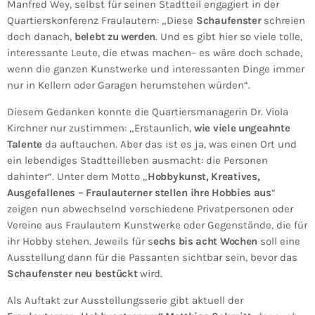
Manfred Wey, selbst für seinen Stadtteil engagiert in der
Quartierskonferenz Fraulautern: „Diese
Schaufenster
schreien
doch danach,
belebt zu werden
. Und es gibt hier so viele tolle,
interessante Leute, die etwas machen– es wäre doch schade,
wenn die ganzen Kunstwerke und interessanten Dinge immer
nur in Kellern oder Garagen herumstehen würden“.
Diesem Gedanken konnte die Quartiersmanagerin Dr. Viola
Kirchner nur zustimmen: „Erstaunlich,
wie viele ungeahnte
Talente
da auftauchen. Aber das ist es ja, was einen Ort und
ein lebendiges Stadtteilleben ausmacht: die Personen
dahinter“. Unter dem Motto „
Hobbykunst, Kreatives,
Ausgefallenes – Fraulauterner stellen ihre Hobbies aus
“
zeigen nun abwechselnd verschiedene Privatpersonen oder
Vereine aus Fraulautern Kunstwerke oder Gegenstände, die für
ihr Hobby stehen. Jeweils für s
echs bis acht Wochen
soll eine
Ausstellung dann für die Passanten sichtbar sein, bevor das
Schaufenster neu bestückt
wird.
Als Auftakt zur Ausstellungsserie gibt aktuell der