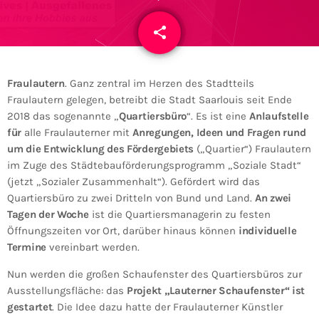
share
email
Fraulautern
. Ganz zentral im Herzen des Stadtteils
Fraulautern gelegen, betreibt die Stadt Saarlouis seit Ende
2018 das sogenannte „
Quartiersbüro
“. Es ist eine
Anlaufstelle
für
alle Fraulauterner mit
Anregungen, Ideen und Fragen rund
um die Entwicklung des Fördergebiets
(„Quartier“) Fraulautern
im Zuge des Städtebauförderungsprogramm „Soziale Stadt“
(jetzt „Sozialer Zusammenhalt“). Gefördert wird das
Quartiersbüro zu zwei Dritteln von Bund und Land.
An zwei
Tagen der Woche
ist die Quartiersmanagerin zu festen
Öffnungszeiten vor Ort, darüber hinaus können
individuelle
Termine
vereinbart werden.
Nun werden die großen Schaufenster des Quartiersbüros zur
Ausstellungsfläche: das
Projekt „Lauterner Schaufenster“ ist
gestartet
. Die Idee dazu hatte der Fraulauterner Künstler