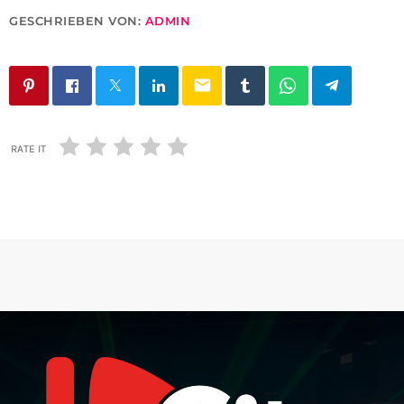
GESCHRIEBEN VON:
ADMIN
email
RATE IT