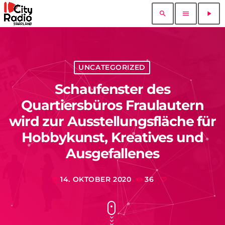
search
menu
play_arrow
UNCATEGORIZED
Schaufenster des
Quartiersbüros Fraulautern
wird zur Ausstellungsfläche für
Hobbykunst, Kreatives und
Ausgefallenes
14. OKTOBER 2020
36
today