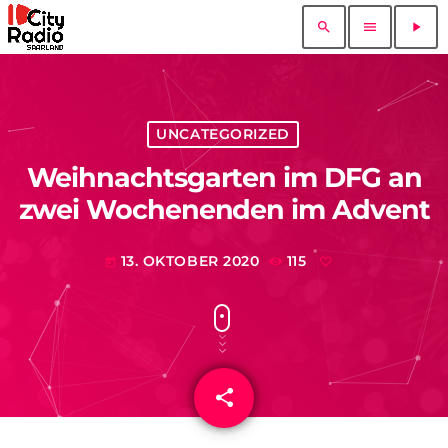
search
menu
play_arrow
UNCATEGORIZED
Weihnachtsgarten im DFG an
zwei Wochenenden im Advent
13. OKTOBER 2020
115
today
share
email